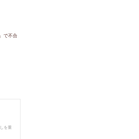
ツ」で不合
】
直しを重