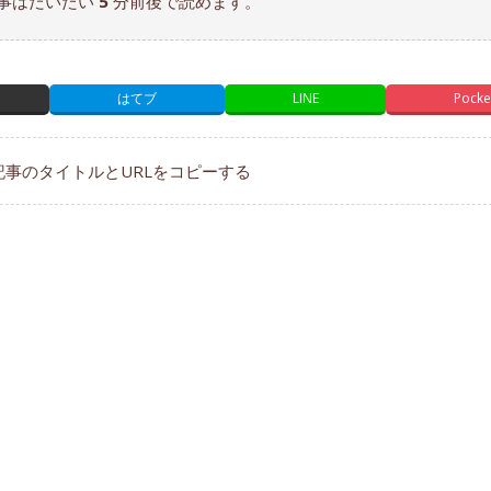
事はだいたい
5
分前後で読めます。
はてブ
LINE
Pocke
記事のタイトルとURLをコピーする