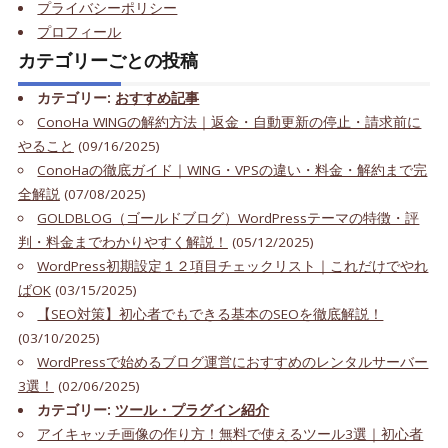
プライバシーポリシー
プロフィール
カテゴリーごとの投稿
カテゴリー:
おすすめ記事
ConoHa WINGの解約方法｜返金・自動更新の停止・請求前に
やること
(09/16/2025)
ConoHaの徹底ガイド｜WING・VPSの違い・料金・解約まで完
全解説
(07/08/2025)
GOLDBLOG（ゴールドブログ）WordPressテーマの特徴・評
判・料金までわかりやすく解説！
(05/12/2025)
WordPress初期設定１２項目チェックリスト｜これだけでやれ
ばOK
(03/15/2025)
【SEO対策】初心者でもできる基本のSEOを徹底解説！
(03/10/2025)
WordPressで始めるブログ運営におすすめのレンタルサーバー
3選！
(02/06/2025)
カテゴリー:
ツール・プラグイン紹介
アイキャッチ画像の作り方！無料で使えるツール3選｜初心者