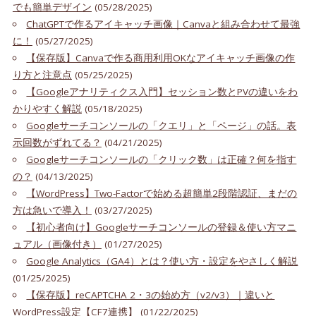
でも簡単デザイン
(05/28/2025)
ChatGPTで作るアイキャッチ画像｜Canvaと組み合わせて最強
に！
(05/27/2025)
【保存版】Canvaで作る商用利用OKなアイキャッチ画像の作
り方と注意点
(05/25/2025)
【Googleアナリティクス入門】セッション数とPVの違いをわ
かりやすく解説
(05/18/2025)
Googleサーチコンソールの「クエリ」と「ページ」の話。表
示回数がずれてる？
(04/21/2025)
Googleサーチコンソールの「クリック数」は正確？何を指す
の？
(04/13/2025)
【WordPress】Two-Factorで始める超簡単2段階認証、まだの
方は急いで導入！
(03/27/2025)
【初心者向け】Googleサーチコンソールの登録＆使い方マニ
ュアル（画像付き）
(01/27/2025)
Google Analytics（GA4）とは？使い方・設定をやさしく解説
(01/25/2025)
【保存版】reCAPTCHA 2・3の始め方（v2/v3）｜違いと
WordPress設定【CF7連携】
(01/22/2025)