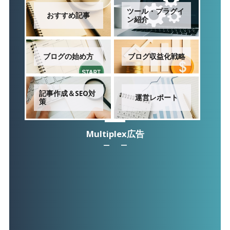
ツール・プラグイ
おすすめ記事
ン紹介
ブログの始め方
ブログ収益化戦略
記事作成＆SEO対
運営レポート
策
Multiplex広告