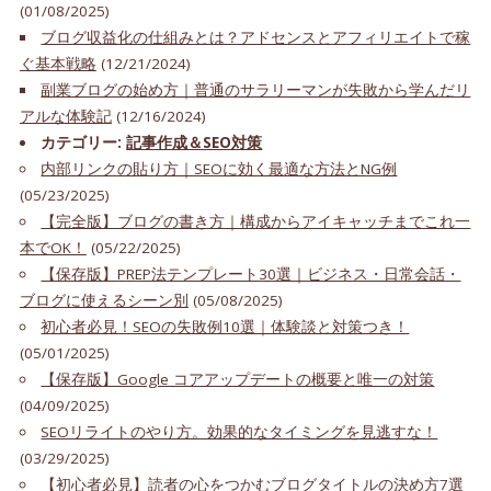
(01/08/2025)
ブログ収益化の仕組みとは？アドセンスとアフィリエイトで稼
ぐ基本戦略
(12/21/2024)
副業ブログの始め方｜普通のサラリーマンが失敗から学んだリ
アルな体験記
(12/16/2024)
カテゴリー:
記事作成＆SEO対策
内部リンクの貼り方｜SEOに効く最適な方法とNG例
(05/23/2025)
【完全版】ブログの書き方｜構成からアイキャッチまでこれ一
本でOK！
(05/22/2025)
【保存版】PREP法テンプレート30選｜ビジネス・日常会話・
ブログに使えるシーン別
(05/08/2025)
初心者必見！SEOの失敗例10選｜体験談と対策つき！
(05/01/2025)
【保存版】Google コアアップデートの概要と唯一の対策
(04/09/2025)
SEOリライトのやり方。効果的なタイミングを見逃すな！
(03/29/2025)
【初心者必見】読者の心をつかむブログタイトルの決め方7選