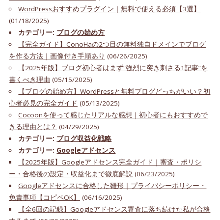
WordPressおすすめプラグイン｜無料で使える必須【3選】
(01/18/2025)
カテゴリー:
ブログの始め方
【完全ガイド】ConoHaの2つ目の無料独自ドメインでブログ
を作る方法｜画像付き手順あり
(06/26/2025)
【2025年版】ブログ初心者はまず“強烈に突き刺さる1記事”を
書くべき理由
(05/15/2025)
【ブログの始め方】WordPressと無料ブログどっちがいい？初
心者必見の完全ガイド
(05/13/2025)
Cocoonを使って感じたリアルな感想｜初心者にもおすすめで
きる理由とは？
(04/29/2025)
カテゴリー:
ブログ収益化戦略
カテゴリー:
Googleアドセンス
【2025年版】Googleアドセンス完全ガイド｜審査・ポリシ
ー・合格後の設定・収益化まで徹底解説
(06/23/2025)
Googleアドセンスに合格した雛形｜プライバシーポリシー・
免責事項【コピペOK】
(06/16/2025)
【全6回の記録】Googleアドセンス審査に落ち続けた私が合格