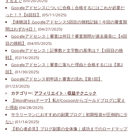
するまで
(05/20/2025)
Googleアドセンスについに合格｜合格するにはこれが必要だ
った！？【6回目】
(05/11/2025)
【体験談】Googleアドセンス5回目の挑戦記録！今回の審査期
間はわずか4日！
(04/27/2025)
Googleアドセンス｜審査は何日？審査期間が過去最長に【4回
目の挑戦】
(04/05/2025)
Googleアドセンス｜記事数と文字数の基準は？【3回目の挑
戦】
(02/16/2025)
Googleアドセンス｜審査に落ちた理由と合格するには【第2
回】
(01/30/2025)
Googleアドセンス初申請と審査の流れ【第1回】
(01/23/2025)
カテゴリー:
アフィリエイト・収益テクニック
【WordPressテーマ】私がCocoonからゴールドブログに変え
た理由
(04/28/2025)
サラリーマンにおすすめの副業ブログ｜初期投資が圧倒的に少
ない
(01/14/2025)
【初心者必見】ブログ副業の全体像｜成功までのロードマップ