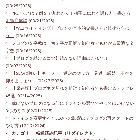
(03/25/2025)
PREP法とは？例文で丸わかり！相手に伝わる話し方・書き方
を徹底解説
(03/21/2025)
【WEBライティング】ブログの基本的な書き方と技術を学ぼ
う！
(03/16/2025)
ブログの文字数は、何文字が正解？初心者でもわかる最適な文
字数
(03/16/2025)
【ブログを続けるコツ】続かない理由はこれだけ！
(03/07/2025)
【SEOに強い】キーワード選定のやり方！見逃し厳禁、基本を
抑えましょう！
(02/27/2025)
【保存版】ブログネタ切れを解消！初心者でも書けるテンプレ
45選
(02/14/2025)
稼げないブログになる前に！ジャンル選びでやってはいけない
3つのミス
(02/01/2025)
ドメインを変更するとSEOへの影響は？ブログの再スタートの
やり方
(12/17/2024)
カテゴリー:
転送済み記事（リダイレクト）