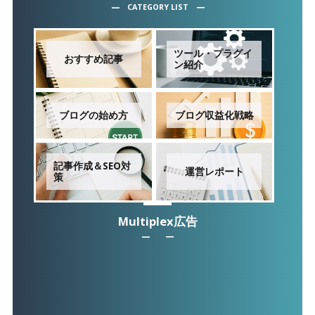
CATEGORY LIST
ツール・プラグイ
おすすめ記事
ン紹介
ブログの始め方
ブログ収益化戦略
記事作成＆SEO対
運営レポート
策
Multiplex広告