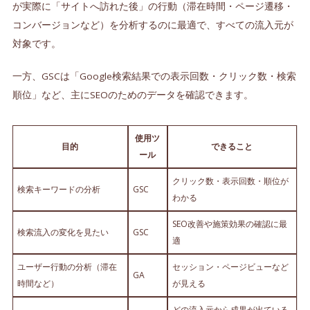
が実際に「サイトへ訪れた後」の行動（滞在時間・ページ遷移・
コンバージョンなど）を分析するのに最適で、すべての流入元が
対象です。
一方、GSCは「Google検索結果での表示回数・クリック数・検索
順位」など、主にSEOのためのデータを確認できます。
使用ツ
目的
できること
ール
クリック数・表示回数・順位が
検索キーワードの分析
GSC
わかる
SEO改善や施策効果の確認に最
検索流入の変化を見たい
GSC
適
ユーザー行動の分析（滞在
セッション・ページビューなど
GA
時間など）
が見える
どの流入元から成果が出ている